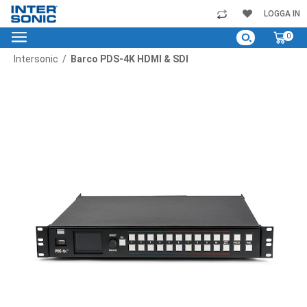
Skip
LOGGA IN
to
My C
0
Content
Intersonic
Barco PDS-4K HDMI & SDI