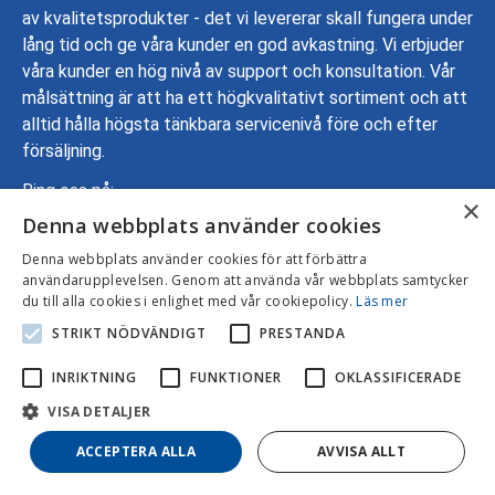
av kvalitetsprodukter - det vi levererar skall fungera under
lång tid och ge våra kunder en god avkastning. Vi erbjuder
våra kunder en hög nivå av support och konsultation. Vår
målsättning är att ha ett högkvalitativt sortiment och att
alltid hålla högsta tänkbara servicenivå före och efter
försäljning.
Ring oss på:
×
Denna webbplats använder cookies
08-799 70 00
Adress: Gustavslundsvägen 137, 167 51 Bromma
Denna webbplats använder cookies för att förbättra
användarupplevelsen. Genom att använda vår webbplats samtycker
Mejla oss:
info@intersonic.se
du till alla cookies i enlighet med vår cookiepolicy.
Läs mer
STRIKT NÖDVÄNDIGT
PRESTANDA
INRIKTNING
FUNKTIONER
OKLASSIFICERADE
VISA DETALJER
ACCEPTERA ALLA
AVVISA ALLT
© 2026 | Intersonic AB |
Privacy policy