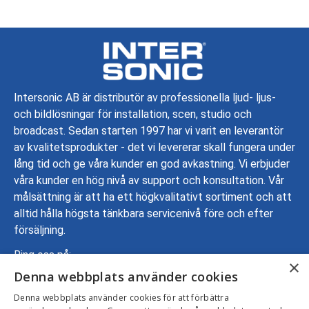
Intersonic AB är distributör av professionella ljud- ljus-
och bildlösningar för installation, scen, studio och
broadcast. Sedan starten 1997 har vi varit en leverantör
av kvalitetsprodukter - det vi levererar skall fungera under
lång tid och ge våra kunder en god avkastning. Vi erbjuder
våra kunder en hög nivå av support och konsultation. Vår
målsättning är att ha ett högkvalitativt sortiment och att
alltid hålla högsta tänkbara servicenivå före och efter
försäljning.
Ring oss på:
×
Denna webbplats använder cookies
08-799 70 00
Adress: Gustavslundsvägen 137, 167 51 Bromma
Denna webbplats använder cookies för att förbättra