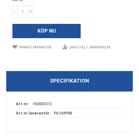
ANTAL
-
+
KÖP NU
SPARA I FAVORITER
LÄGG TILL I JÄMFÖRELSE
SPECIFIKATION
Specifikation
160002013
PA DMP88