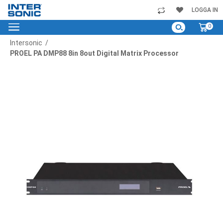
Skip
LOGGA IN
to
My C
0
Content
Intersonic
PROEL PA DMP88 8in 8out Digital Matrix Processor