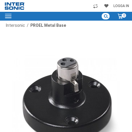
Skip
LOGGA IN
to
My C
0
Content
Intersonic
PROEL Metal Base