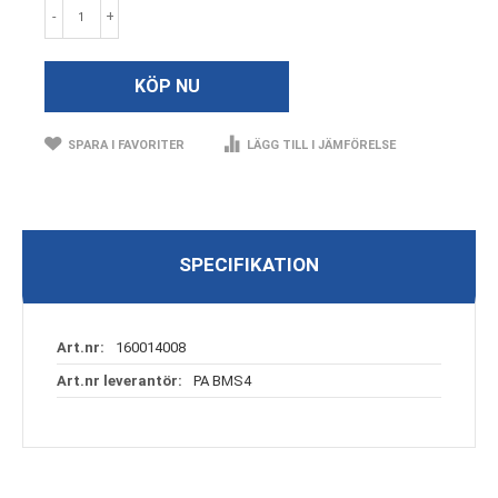
-
+
KÖP NU
SPARA I FAVORITER
LÄGG TILL I JÄMFÖRELSE
SPECIFIKATION
Specifikation
160014008
PA BMS4