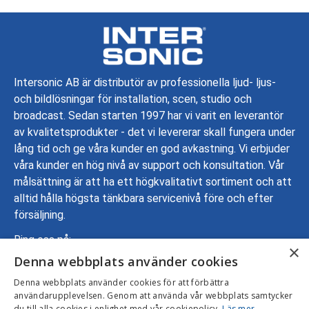
Intersonic AB är distributör av professionella ljud- ljus-
och bildlösningar för installation, scen, studio och
broadcast. Sedan starten 1997 har vi varit en leverantör
av kvalitetsprodukter - det vi levererar skall fungera under
lång tid och ge våra kunder en god avkastning. Vi erbjuder
våra kunder en hög nivå av support och konsultation. Vår
målsättning är att ha ett högkvalitativt sortiment och att
alltid hålla högsta tänkbara servicenivå före och efter
försäljning.
Ring oss på:
×
Denna webbplats använder cookies
08-799 70 00
Adress: Gustavslundsvägen 137, 167 51 Bromma
Denna webbplats använder cookies för att förbättra
användarupplevelsen. Genom att använda vår webbplats samtycker
Mejla oss:
info@intersonic.se
du till alla cookies i enlighet med vår cookiepolicy.
Läs mer