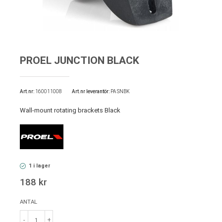
PROEL JUNCTION BLACK
Art.nr
160011008
Art.nr leverantör:
PA SNBK
Wall-mount rotating brackets Black
1 i lager
188 kr
ANTAL
-
+