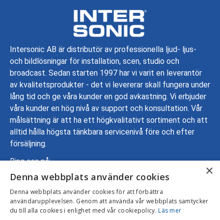
Intersonic AB är distributör av professionella ljud- ljus-
och bildlösningar för installation, scen, studio och
broadcast. Sedan starten 1997 har vi varit en leverantör
av kvalitetsprodukter - det vi levererar skall fungera under
lång tid och ge våra kunder en god avkastning. Vi erbjuder
våra kunder en hög nivå av support och konsultation. Vår
målsättning är att ha ett högkvalitativt sortiment och att
alltid hålla högsta tänkbara servicenivå före och efter
försäljning.
Ring oss på:
×
Denna webbplats använder cookies
08-799 70 00
Adress: Gustavslundsvägen 137, 167 51 Bromma
Denna webbplats använder cookies för att förbättra
användarupplevelsen. Genom att använda vår webbplats samtycker
Mejla oss:
info@intersonic.se
du till alla cookies i enlighet med vår cookiepolicy.
Läs mer