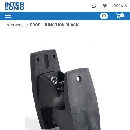
Skip
LOGGA IN
to
My C
0
Content
Intersonic
PROEL JUNCTION BLACK