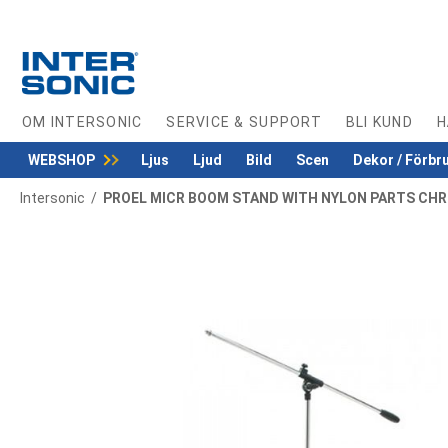
Skip
to
Content
OM INTERSONIC
SERVICE & SUPPORT
BLI KUND
H
WEBSHOP
Ljus
Ljud
Bild
Scen
Dekor / Förbr
Intersonic
PROEL MICR BOOM STAND WITH NYLON PARTS CH