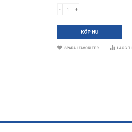
-
+
KÖP NU
SPARA I FAVORITER
LÄGG TI