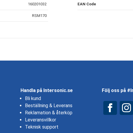
160201032
EAN Code
RSM170
Handla på Intersonic.se
Följ oss på #
Bli kund
Beställning & Leverans
Reklamation & återköp
Leveransvillkor
Teknisk support