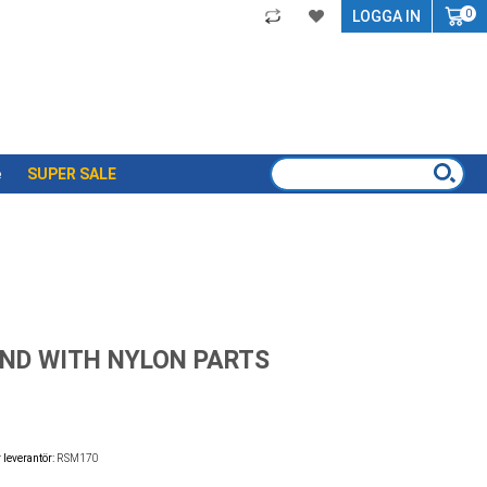
My
LOGGA IN
0
e
SUPER SALE
ND WITH NYLON PARTS
 leverantör:
RSM170