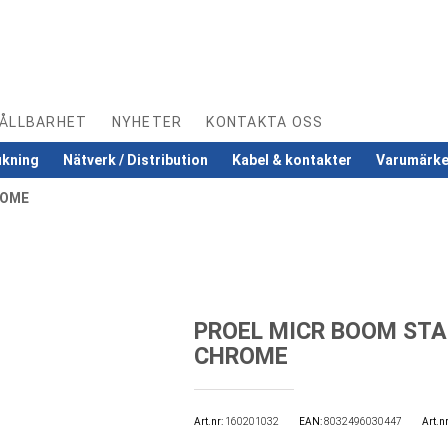
ÅLLBARHET
NYHETER
KONTAKTA OSS
ukning
Nätverk / Distribution
Kabel & kontakter
Varumärk
ROME
PROEL MICR BOOM STA
CHROME
Art.nr
160201032
EAN
8032496030447
Art.nr