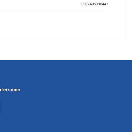
8032496030447
Intersonic