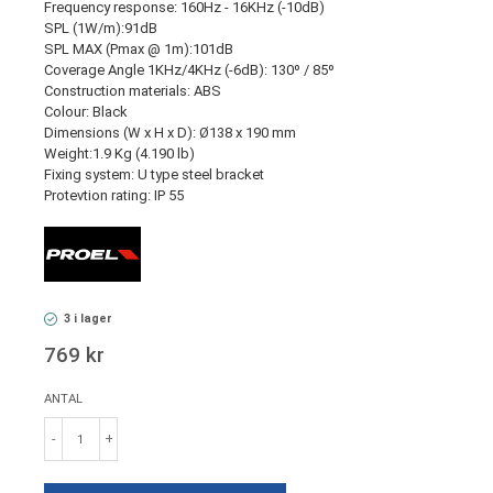
Frequency response: 160Hz - 16KHz (-10dB)
SPL (1W/m):91dB
SPL MAX (Pmax @ 1m):101dB
Coverage Angle 1KHz/4KHz (-6dB): 130º / 85º
Construction materials: ABS
Colour: Black
Dimensions (W x H x D): Ø138 x 190 mm
Weight:1.9 Kg (4.190 lb)
Fixing system: U type steel bracket
Protevtion rating: IP 55
3 i lager
769 kr
ANTAL
-
+