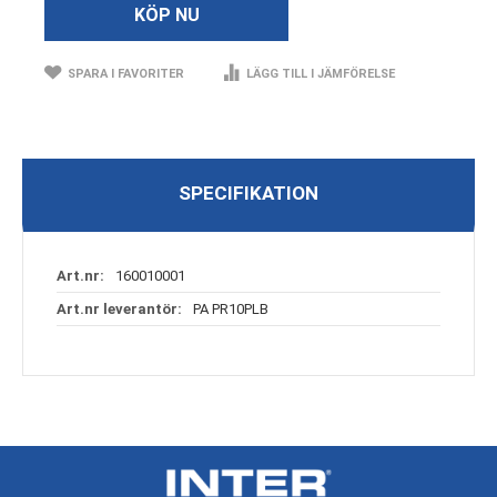
KÖP NU
SPARA I FAVORITER
LÄGG TILL I JÄMFÖRELSE
SPECIFIKATION
Specifikation
160010001
PA PR10PLB