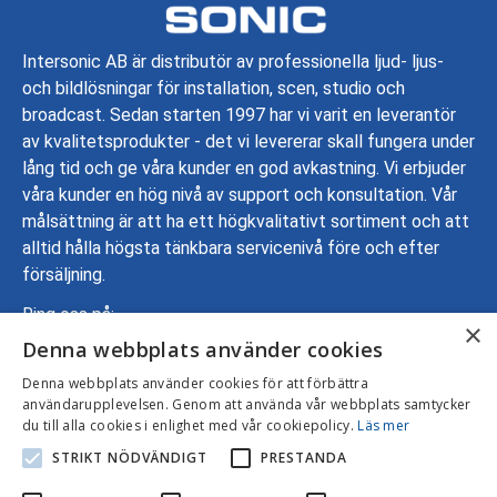
Intersonic AB är distributör av professionella ljud- ljus-
och bildlösningar för installation, scen, studio och
broadcast. Sedan starten 1997 har vi varit en leverantör
av kvalitetsprodukter - det vi levererar skall fungera under
lång tid och ge våra kunder en god avkastning. Vi erbjuder
våra kunder en hög nivå av support och konsultation. Vår
målsättning är att ha ett högkvalitativt sortiment och att
alltid hålla högsta tänkbara servicenivå före och efter
försäljning.
Ring oss på:
×
Denna webbplats använder cookies
08-799 70 00
Adress: Gustavslundsvägen 137, 167 51 Bromma
Denna webbplats använder cookies för att förbättra
användarupplevelsen. Genom att använda vår webbplats samtycker
Mejla oss:
info@intersonic.se
du till alla cookies i enlighet med vår cookiepolicy.
Läs mer
STRIKT NÖDVÄNDIGT
PRESTANDA