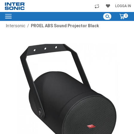
Skip
LOGGA IN
to
My C
0
Content
Intersonic
PROEL ABS Sound Projector Black