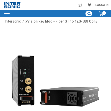
Skip
LOGGA IN
to
My C
0
Content
Intersonic
xVision Rev Mod - Fiber ST to 12G-SDI Conv