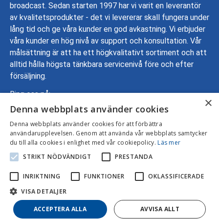
broadcast. Sedan starten 1997 har vi varit en leverantör
av kvalitetsprodukter - det vi levererar skall fungera under
lång tid och ge våra kunder en god avkastning. Vi erbjuder
våra kunder en hög nivå av support och konsultation. Vår
målsättning är att ha ett högkvalitativt sortiment och att
alltid hålla högsta tänkbara servicenivå före och efter
försäljning.
Ring oss på:
×
Denna webbplats använder cookies
08-799 70 00
Adress: Gustavslundsvägen 137, 167 51 Bromma
Denna webbplats använder cookies för att förbättra
användarupplevelsen. Genom att använda vår webbplats samtycker
Mejla oss:
info@intersonic.se
du till alla cookies i enlighet med vår cookiepolicy.
Läs mer
STRIKT NÖDVÄNDIGT
PRESTANDA
INRIKTNING
FUNKTIONER
OKLASSIFICERADE
VISA DETALJER
ACCEPTERA ALLA
AVVISA ALLT