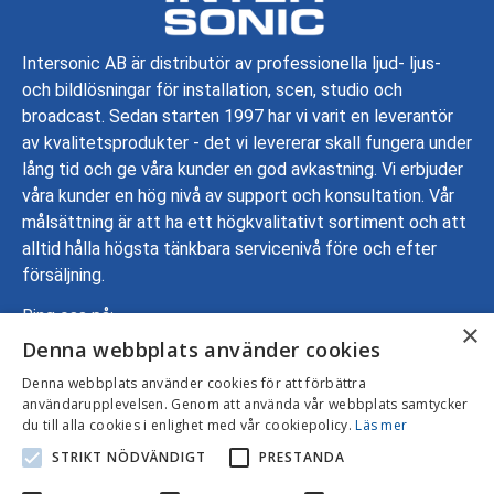
Intersonic AB är distributör av professionella ljud- ljus-
och bildlösningar för installation, scen, studio och
broadcast. Sedan starten 1997 har vi varit en leverantör
av kvalitetsprodukter - det vi levererar skall fungera under
lång tid och ge våra kunder en god avkastning. Vi erbjuder
våra kunder en hög nivå av support och konsultation. Vår
målsättning är att ha ett högkvalitativt sortiment och att
alltid hålla högsta tänkbara servicenivå före och efter
försäljning.
Ring oss på:
×
Denna webbplats använder cookies
08-799 70 00
Adress: Gustavslundsvägen 137, 167 51 Bromma
Denna webbplats använder cookies för att förbättra
användarupplevelsen. Genom att använda vår webbplats samtycker
Mejla oss:
info@intersonic.se
du till alla cookies i enlighet med vår cookiepolicy.
Läs mer
STRIKT NÖDVÄNDIGT
PRESTANDA