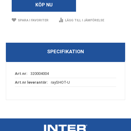
KÖP NU
SPARA I FAVORITER
LÄGG TILL I JÄMFÖRELSE
SPECIFIKATION
Specifikation
320004004
raySHOT-U