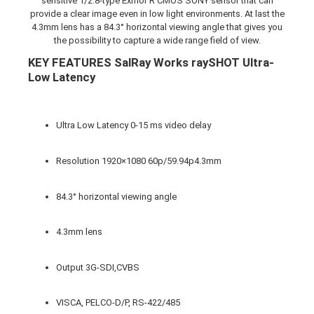
sensitive 1/2.8-type Exmor R CMOS SONY sensor that can
provide a clear image even in low light environments. At last the
4.3mm lens has a 84.3° horizontal viewing angle that gives you
the possibility to capture a wide range field of view.
KEY FEATURES SalRay Works raySHOT Ultra-
Low Latency
Ultra Low Latency 0-15 ms video delay
Resolution 1920×1080 60p/59.94p4.3mm
84.3° horizontal viewing angle
4.3mm lens
Output 3G-SDI,CVBS
VISCA, PELCO-D/P, RS-422/485