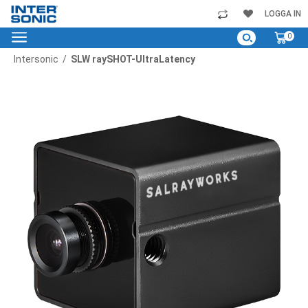
Skip
LOGGA IN
to
My C
0
Content
Intersonic
SLW raySHOT-UltraLatency