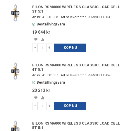
EILON RSM6000 WIRELESS CLASSIC LOAD CELL
3T 5:1
413001006
RSM6000EC-03-5
Beställningsvara
19 844 kr
Spara
Lägg
i
till
-
+
KÖP NU
favoriter
i
jämförelse
EILON RSM6000 WIRELESS CLASSIC LOAD CELL
4T 5:1
413001007
RSM6000EC-04-5
Beställningsvara
20 213 kr
Spara
Lägg
i
till
-
+
KÖP NU
favoriter
i
jämförelse
EILON RSM6000 WIRELESS CLASSIC LOAD CELL
5T 5:1