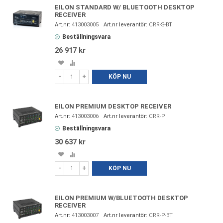
EILON STANDARD W/ BLUETOOTH DESKTOP
RECEIVER
413003005
CRR-S-BT
Beställningsvara
26 917 kr
Spara
Lägg
i
till
-
+
KÖP NU
favoriter
i
jämförelse
EILON PREMIUM DESKTOP RECEIVER
413003006
CRR-P
Beställningsvara
30 637 kr
Spara
Lägg
i
till
-
+
KÖP NU
favoriter
i
jämförelse
EILON PREMIUM W/BLUETOOTH DESKTOP
RECEIVER
413003007
CRR-P-BT