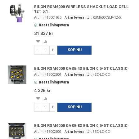
EILON RSM6000 WIRELESS SHACKLE LOAD CELL
12T 5:1
413001025
RSM6000SLP-12-5
Beställningsvara
31 837 kr
Spara
Lägg
i
till
-
+
KÖP NU
favoriter
i
jämförelse
EILON RSM6000 CASE 4X EILON 0,5-5T CLASSIC
413002001
4EC-LC-CC
Beställningsvara
4 326 kr
Spara
Lägg
i
till
-
+
KÖP NU
favoriter
i
jämförelse
EILON RSM6000 CASE 8X EILON 0,5-5T CLASSIC
413002002
8EC-LC-CC