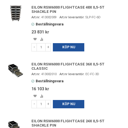
EILON RSM6000 FLIGHTCASE 48X 0,5-5T
SHACKLE PIN
413002009
SLP-FC-6D
Beställningsvara
23 831 kr
Spara
Lägg
i
till
-
+
KÖP NU
favoriter
i
jämförelse
EILON RSM6000 FLIGHTCASE 36X 0,5-5T
CLASSIC
413002010
EC-FC-3D
Beställningsvara
16 103 kr
Spara
Lägg
i
till
-
+
KÖP NU
favoriter
i
jämförelse
EILON RSM6000 FLIGHTCASE 24X 0,5-5T
SHACKLE PIN