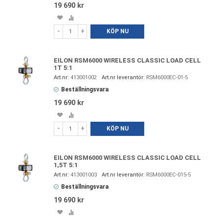
19 690 kr
Spara
Lägg
i
till
-
+
KÖP NU
favoriter
i
jämförelse
EILON RSM6000 WIRELESS CLASSIC LOAD CELL
1T 5:1
413001002
RSM6000EC-01-5
Beställningsvara
19 690 kr
Spara
Lägg
i
till
-
+
KÖP NU
favoriter
i
jämförelse
EILON RSM6000 WIRELESS CLASSIC LOAD CELL
1,5T 5:1
413001003
RSM6000EC-015-5
Beställningsvara
19 690 kr
Spara
Lägg