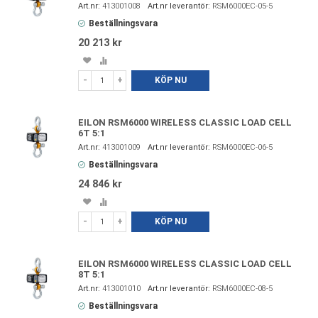
413001008
RSM6000EC-05-5
Beställningsvara
20 213 kr
Spara
Lägg
i
till
-
+
KÖP NU
favoriter
i
jämförelse
EILON RSM6000 WIRELESS CLASSIC LOAD CELL
6T 5:1
413001009
RSM6000EC-06-5
Beställningsvara
24 846 kr
Spara
Lägg
i
till
-
+
KÖP NU
favoriter
i
jämförelse
EILON RSM6000 WIRELESS CLASSIC LOAD CELL
8T 5:1
413001010
RSM6000EC-08-5
Beställningsvara