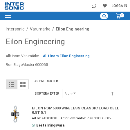
Skip
LOGGA IN
to
My C
0
Content
Intersonic
Varumärke
Eilon Engineering
Eilon Engineering
Allt inom Varumärke
Allt inom Eilon Engineering
Ron StageMaster 6000G5
42
PRODUKTER
View
List
Grid
as
Sortera
SORTERA EFTER
nedåtgåe
EILON RSM6000 WIRELESS CLASSIC LOAD CELL
0,5T 5:1
413001001
RSM6000EC-005-5
Beställningsvara