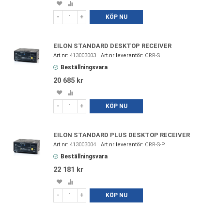
Spara
Lägg
i
till
-
+
KÖP NU
favoriter
i
jämförelse
EILON STANDARD DESKTOP RECEIVER
413003003
CRR-S
Beställningsvara
20 685 kr
Spara
Lägg
i
till
-
+
KÖP NU
favoriter
i
jämförelse
EILON STANDARD PLUS DESKTOP RECEIVER
413003004
CRR-S-P
Beställningsvara
22 181 kr
Spara
Lägg
i
till
-
+
KÖP NU
favoriter
i
jämförelse