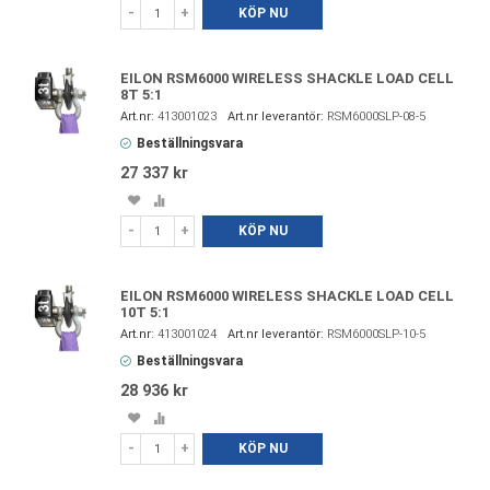
i
till
-
+
KÖP NU
favoriter
i
jämförelse
EILON RSM6000 WIRELESS SHACKLE LOAD CELL
8T 5:1
413001023
RSM6000SLP-08-5
Beställningsvara
27 337 kr
Spara
Lägg
i
till
-
+
KÖP NU
favoriter
i
jämförelse
EILON RSM6000 WIRELESS SHACKLE LOAD CELL
10T 5:1
413001024
RSM6000SLP-10-5
Beställningsvara
28 936 kr
Spara
Lägg
i
till
-
+
KÖP NU
favoriter
i
jämförelse