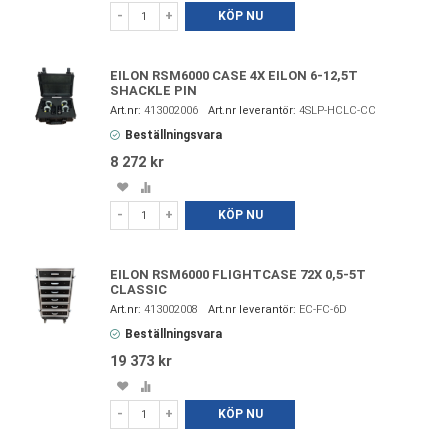
i
till
-
+
KÖP NU
favoriter
i
jämförelse
EILON RSM6000 CASE 4X EILON 6-12,5T
SHACKLE PIN
413002006
4SLP-HCLC-CC
Beställningsvara
8 272 kr
Spara
Lägg
i
till
-
+
KÖP NU
favoriter
i
jämförelse
EILON RSM6000 FLIGHTCASE 72X 0,5-5T
CLASSIC
413002008
EC-FC-6D
Beställningsvara
19 373 kr
Spara
Lägg
i
till
-
+
KÖP NU
favoriter
i
jämförelse