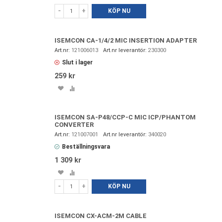
i
till
-
+
KÖP NU
favoriter
i
jämförelse
ISEMCON CA-1/4/2 MIC INSERTION ADAPTER
121006013
230300
Slut i lager
259 kr
Spara
Lägg
i
till
favoriter
i
jämförelse
ISEMCON SA-P48/CCP-C MIC ICP/PHANTOM
CONVERTER
121007001
340020
Beställningsvara
1 309 kr
Spara
Lägg
i
till
-
+
KÖP NU
favoriter
i
jämförelse
ISEMCON CX-ACM-2M CABLE