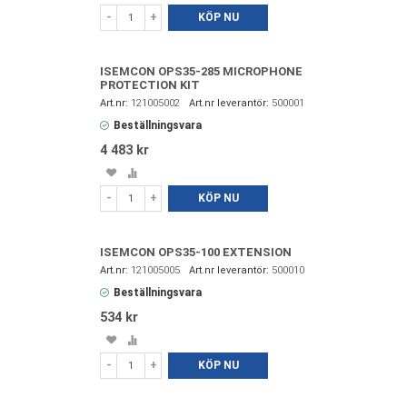
i
till
-
+
KÖP NU
favoriter
i
jämförelse
ISEMCON OPS35-285 MICROPHONE
PROTECTION KIT
121005002
500001
Beställningsvara
4 483 kr
Spara
Lägg
i
till
-
+
KÖP NU
favoriter
i
jämförelse
ISEMCON OPS35-100 EXTENSION
121005005
500010
Beställningsvara
534 kr
Spara
Lägg
i
till
-
+
KÖP NU
favoriter
i
jämförelse