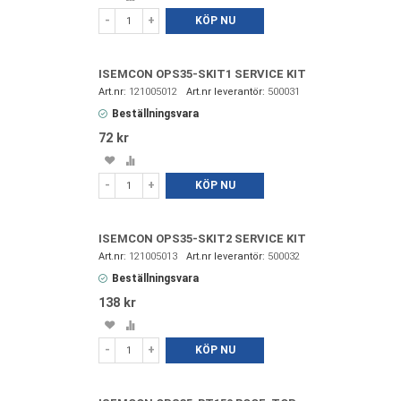
i
till
-
+
KÖP NU
favoriter
i
jämförelse
ISEMCON OPS35-SKIT1 SERVICE KIT
121005012
500031
Beställningsvara
72 kr
Spara
Lägg
i
till
-
+
KÖP NU
favoriter
i
jämförelse
ISEMCON OPS35-SKIT2 SERVICE KIT
121005013
500032
Beställningsvara
138 kr
Spara
Lägg
i
till
-
+
KÖP NU
favoriter
i
jämförelse