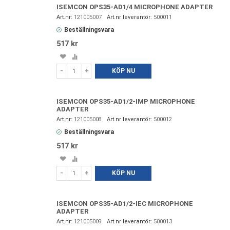
ISEMCON OPS35-AD1/4 MICROPHONE ADAPTER
121005007
500011
Beställningsvara
517 kr
Spara
Lägg
i
till
-
+
KÖP NU
favoriter
i
jämförelse
ISEMCON OPS35-AD1/2-IMP MICROPHONE
ADAPTER
121005008
500012
Beställningsvara
517 kr
Spara
Lägg
i
till
-
+
KÖP NU
favoriter
i
jämförelse
ISEMCON OPS35-AD1/2-IEC MICROPHONE
ADAPTER
121005009
500013