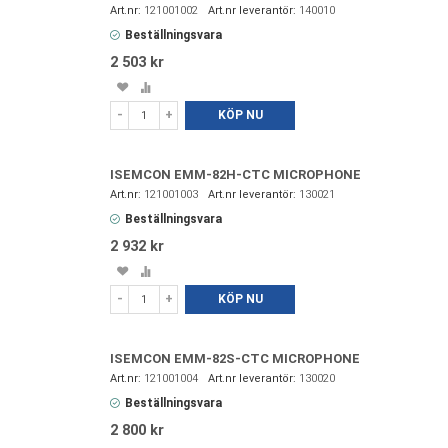
121001002
140010
Beställningsvara
2 503 kr
Spara
Lägg
i
till
-
+
KÖP NU
favoriter
i
jämförelse
ISEMCON EMM-82H-CTC MICROPHONE
121001003
130021
Beställningsvara
2 932 kr
Spara
Lägg
i
till
-
+
KÖP NU
favoriter
i
jämförelse
ISEMCON EMM-82S-CTC MICROPHONE
121001004
130020
Beställningsvara
2 800 kr