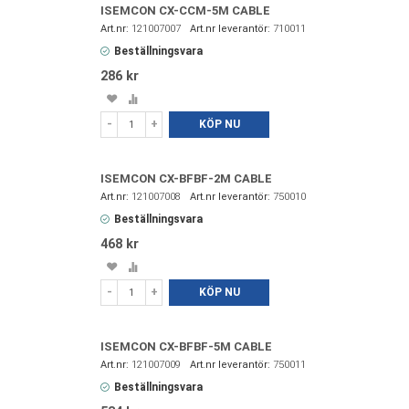
ISEMCON CX-CCM-5M CABLE
121007007
710011
Beställningsvara
286 kr
Spara
Lägg
i
till
-
+
KÖP NU
favoriter
i
jämförelse
ISEMCON CX-BFBF-2M CABLE
121007008
750010
Beställningsvara
468 kr
Spara
Lägg
i
till
-
+
KÖP NU
favoriter
i
jämförelse
ISEMCON CX-BFBF-5M CABLE
121007009
750011
Beställningsvara