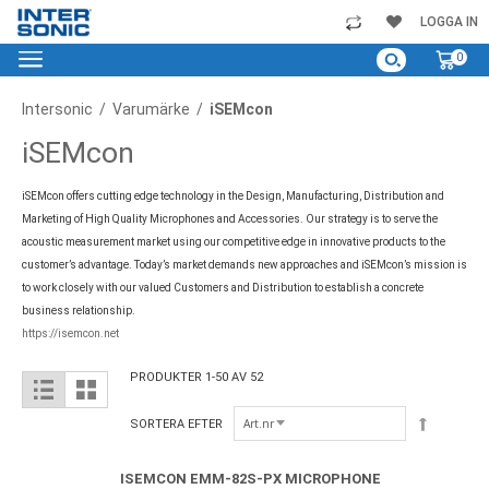
Skip
LOGGA IN
to
My C
0
Content
Intersonic
Varumärke
iSEMcon
iSEMcon
iSEMcon offers cutting edge technology in the Design, Manufacturing, Distribution and
Marketing of High Quality Microphones and Accessories. Our strategy is to serve the
acoustic measurement market using our competitive edge in innovative products to the
customer’s advantage. Today’s market demands new approaches and iSEMcon’s mission is
to work closely with our valued Customers and Distribution to establish a concrete
business relationship.
https://isemcon.net
PRODUKTER
1
-
50
AV
52
View
List
Grid
as
Sortera
SORTERA EFTER
nedåtgåe
ISEMCON EMM-82S-PX MICROPHONE