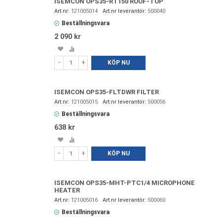
ISEMCON OPS35-RT150 ROOF-TOP
121005014
500040
Beställningsvara
2 090 kr
Spara
Lägg
i
till
-
+
KÖP NU
favoriter
i
jämförelse
ISEMCON OPS35-FLTDWR FILTER
121005015
500056
Beställningsvara
638 kr
Spara
Lägg
i
till
-
+
KÖP NU
favoriter
i
jämförelse
ISEMCON OPS35-MHT-PTC1/4 MICROPHONE
HEATER
121005016
500060
Beställningsvara