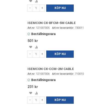
Spara
Lägg
i
till
-
+
KÖP NU
favoriter
i
jämförelse
ISEMCON CX-BFCM-5M CABLE
121007005
730011
Beställningsvara
501 kr
Spara
Lägg
i
till
-
+
KÖP NU
favoriter
i
jämförelse
ISEMCON CX-CCM-2M CABLE
121007006
710010
Beställningsvara
231 kr
Spara
Lägg
i
till
-
+
KÖP NU
favoriter
i
jämförelse