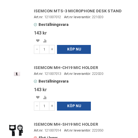
jämförelse
ISEMCON MTS-3 MICROPHONE DESK STAND
121007012
221020
Beställningsvara
143 kr
Spara
Lägg
i
till
-
+
KÖP NU
favoriter
i
jämförelse
ISEMCON MH-CH19 MIC HOLDER
121007013
222020
Beställningsvara
143 kr
Spara
Lägg
i
till
-
+
KÖP NU
favoriter
i
jämförelse
ISEMCON MH-SH19 MIC HOLDER
121007014
222050
Slut i lager