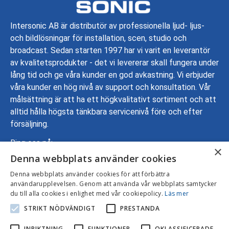
Intersonic AB är distributör av professionella ljud- ljus-
och bildlösningar för installation, scen, studio och
broadcast. Sedan starten 1997 har vi varit en leverantör
av kvalitetsprodukter - det vi levererar skall fungera under
lång tid och ge våra kunder en god avkastning. Vi erbjuder
våra kunder en hög nivå av support och konsultation. Vår
målsättning är att ha ett högkvalitativt sortiment och att
alltid hålla högsta tänkbara servicenivå före och efter
försäljning.
Ring oss på:
×
Denna webbplats använder cookies
08-799 70 00
Adress: Gustavslundsvägen 137, 167 51 Bromma
Denna webbplats använder cookies för att förbättra
användarupplevelsen. Genom att använda vår webbplats samtycker
Mejla oss:
info@intersonic.se
du till alla cookies i enlighet med vår cookiepolicy.
Läs mer
STRIKT NÖDVÄNDIGT
PRESTANDA
INRIKTNING
FUNKTIONER
OKLASSIFICERADE