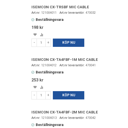
ISEMCON CX-TRSBF MIC CABLE
121004011
470032
Beställningsvara
198 kr
Spara
Lägg
i
till
-
+
KÖP NU
favoriter
i
jämförelse
ISEMCON CX-TA4FBF-1M MIC CABLE
121004012
470041
Beställningsvara
253 kr
Spara
Lägg
i
till
-
+
KÖP NU
favoriter
i
jämförelse
ISEMCON CX-TA4FBF-2M MIC CABLE
121004013
470042
Beställningsvara