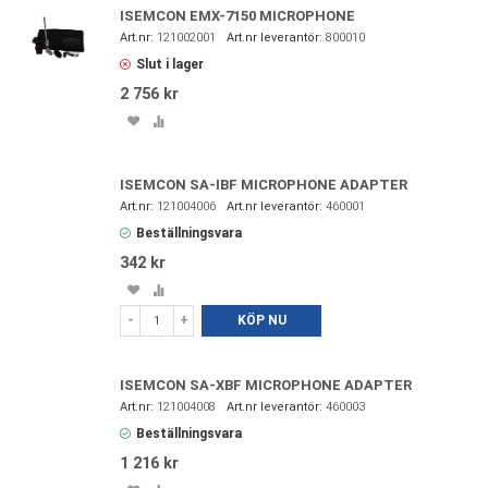
ISEMCON EMX-7150 MICROPHONE
121002001
800010
Slut i lager
2 756 kr
Spara
Lägg
i
till
favoriter
i
jämförelse
ISEMCON SA-IBF MICROPHONE ADAPTER
121004006
460001
Beställningsvara
342 kr
Spara
Lägg
i
till
-
+
KÖP NU
favoriter
i
jämförelse
ISEMCON SA-XBF MICROPHONE ADAPTER
121004008
460003
Beställningsvara
1 216 kr