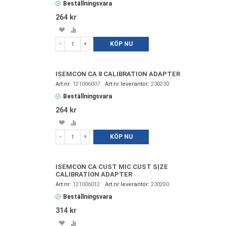
Beställningsvara
264 kr
Spara
Lägg
i
till
-
+
KÖP NU
favoriter
i
jämförelse
ISEMCON CA 8 CALIBRATION ADAPTER
121006007
230230
Beställningsvara
264 kr
Spara
Lägg
i
till
-
+
KÖP NU
favoriter
i
jämförelse
ISEMCON CA CUST MIC CUST SIZE
CALIBRATION ADAPTER
121006012
230290
Beställningsvara
314 kr
Spara
Lägg