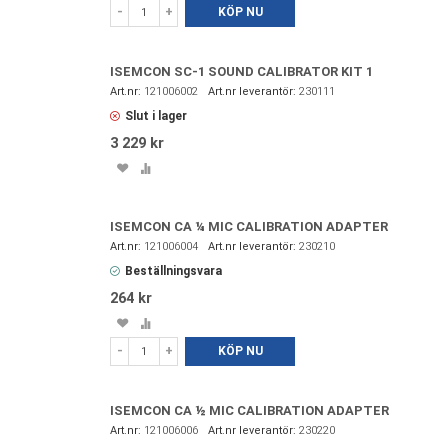
i
till
-
+
KÖP NU
favoriter
i
jämförelse
ISEMCON SC-1 SOUND CALIBRATOR KIT 1
121006002
230111
Slut i lager
3 229 kr
Spara
Lägg
i
till
favoriter
i
jämförelse
ISEMCON CA ¼ MIC CALIBRATION ADAPTER
121006004
230210
Beställningsvara
264 kr
Spara
Lägg
i
till
-
+
KÖP NU
favoriter
i
jämförelse
ISEMCON CA ½ MIC CALIBRATION ADAPTER
121006006
230220