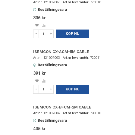
121007002
720010
Beställningsvara
336 kr
Spara
Lägg
i
till
-
+
KÖP NU
favoriter
i
jämförelse
ISEMCON CX-ACM-5M CABLE
121007003
720011
Beställningsvara
391 kr
Spara
Lägg
i
till
-
+
KÖP NU
favoriter
i
jämförelse
ISEMCON CX-BFCM-2M CABLE
121007004
730010
Beställningsvara
435 kr