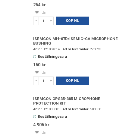
264 kr
Spara
Lägg
i
till
-
+
KÖP NU
favoriter
i
jämförelse
ISEMCON MH-07D/ISEMIC-CA MICROPHONE
BUSHING
121004014
220023
Beställningsvara
160 kr
Spara
Lägg
i
till
-
+
KÖP NU
favoriter
i
jämförelse
ISEMCON OPS35-385 MICROPHONE
PROTECTION KIT
121005001
500000
Beställningsvara
4 906 kr
Spara
Lägg