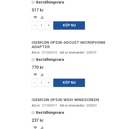
Beställningsvara
517 kr
Spara
Lägg
i
till
-
+
KÖP NU
favoriter
i
jämförelse
ISEMCON OPS35-ADCUST MICROPHONE
ADAPTER
121005010
500019
Beställningsvara
770 kr
Spara
Lägg
i
till
-
+
KÖP NU
favoriter
i
jämförelse
ISEMCON OPS35-WS01 WINDSCREEN
121005011
500020
Beställningsvara
237 kr
Spara
Lägg