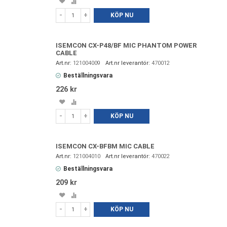
Spara
Lägg
i
till
-
+
KÖP NU
favoriter
i
jämförelse
ISEMCON CX-P48/BF MIC PHANTOM POWER
CABLE
121004009
470012
Beställningsvara
226 kr
Spara
Lägg
i
till
-
+
KÖP NU
favoriter
i
jämförelse
ISEMCON CX-BFBM MIC CABLE
121004010
470022
Beställningsvara
209 kr
Spara
Lägg
i
till
-
+
KÖP NU
favoriter
i
jämförelse