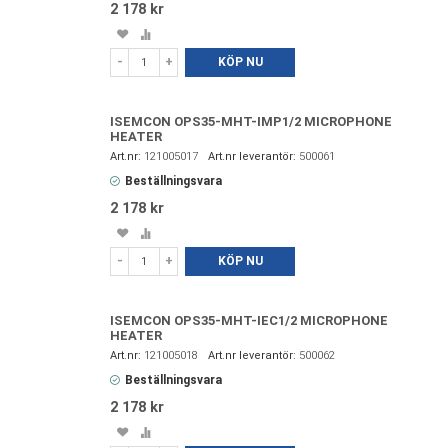
2 178 kr
Spara
Lägg
i
till
-
+
KÖP NU
favoriter
i
jämförelse
ISEMCON OPS35-MHT-IMP1/2 MICROPHONE
HEATER
121005017
500061
Beställningsvara
2 178 kr
Spara
Lägg
i
till
-
+
KÖP NU
favoriter
i
jämförelse
ISEMCON OPS35-MHT-IEC1/2 MICROPHONE
HEATER
121005018
500062
Beställningsvara
2 178 kr
Spara
Lägg