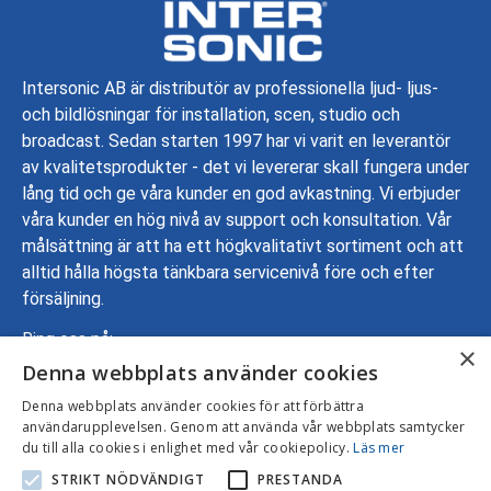
Intersonic AB är distributör av professionella ljud- ljus-
och bildlösningar för installation, scen, studio och
broadcast. Sedan starten 1997 har vi varit en leverantör
av kvalitetsprodukter - det vi levererar skall fungera under
lång tid och ge våra kunder en god avkastning. Vi erbjuder
våra kunder en hög nivå av support och konsultation. Vår
målsättning är att ha ett högkvalitativt sortiment och att
alltid hålla högsta tänkbara servicenivå före och efter
försäljning.
Ring oss på:
×
Denna webbplats använder cookies
08-799 70 00
Adress: Gustavslundsvägen 137, 167 51 Bromma
Denna webbplats använder cookies för att förbättra
användarupplevelsen. Genom att använda vår webbplats samtycker
Mejla oss:
info@intersonic.se
du till alla cookies i enlighet med vår cookiepolicy.
Läs mer
STRIKT NÖDVÄNDIGT
PRESTANDA