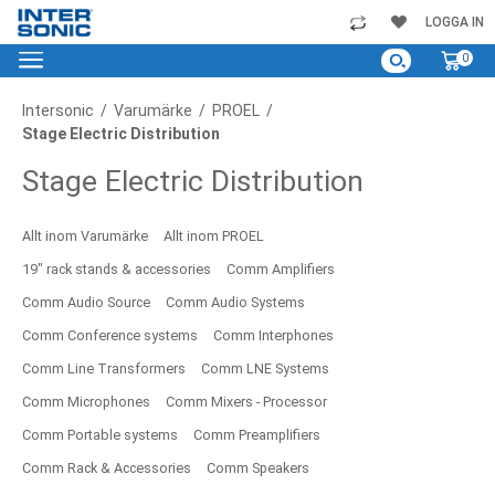
Skip
LOGGA IN
to
My C
0
Content
Intersonic
Varumärke
PROEL
Stage Electric Distribution
Stage Electric Distribution
Allt inom Varumärke
Allt inom PROEL
19" rack stands & accessories
Comm Amplifiers
Comm Audio Source
Comm Audio Systems
Comm Conference systems
Comm Interphones
Comm Line Transformers
Comm LNE Systems
Comm Microphones
Comm Mixers - Processor
Comm Portable systems
Comm Preamplifiers
Comm Rack & Accessories
Comm Speakers