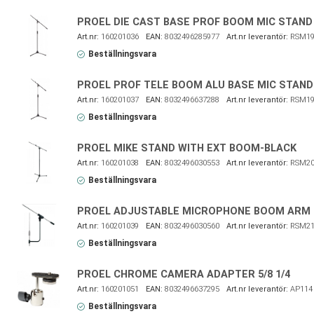
PROEL DIE CAST BASE PROF BOOM MIC STAND
160201036
8032496285977
RSM19
Beställningsvara
PROEL PROF TELE BOOM ALU BASE MIC STAND
160201037
8032496637288
RSM19
Beställningsvara
PROEL MIKE STAND WITH EXT BOOM-BLACK
160201038
8032496030553
RSM20
Beställningsvara
PROEL ADJUSTABLE MICROPHONE BOOM ARM
160201039
8032496030560
RSM21
Beställningsvara
PROEL CHROME CAMERA ADAPTER 5/8 1/4
160201051
8032496637295
AP114
Beställningsvara