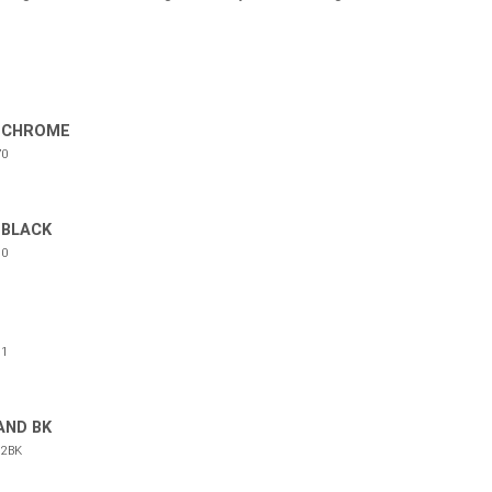
S CHROME
0
 BLACK
0
1
AND BK
2BK