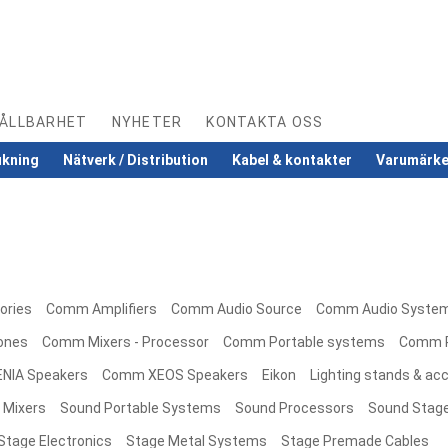
ÅLLBARHET
NYHETER
KONTAKTA OSS
ukning
Nätverk / Distribution
Kabel & kontakter
Varumärk
ories
Comm Amplifiers
Comm Audio Source
Comm Audio Syste
ones
Comm Mixers - Processor
Comm Portable systems
Comm P
NIA Speakers
Comm XEOS Speakers
Eikon
Lighting stands & ac
 Mixers
Sound Portable Systems
Sound Processors
Sound Stage
Stage Electronics
Stage Metal Systems
Stage Premade Cables