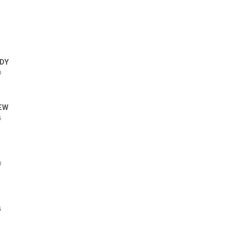
DY
0
EW
5
0
5