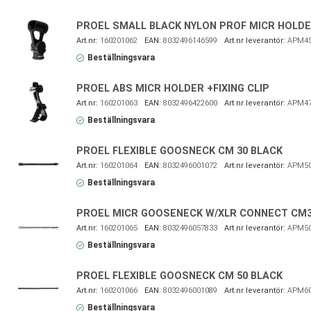
PROEL SMALL BLACK NYLON PROF MICR HOLD
160201062
8032496146599
APM4
Beställningsvara
PROEL ABS MICR HOLDER +FIXING CLIP
160201063
8032496422600
APM4
Beställningsvara
PROEL FLEXIBLE GOOSNECK CM 30 BLACK
160201064
8032496001072
APM5
Beställningsvara
PROEL MICR GOOSENECK W/XLR CONNECT CM
160201065
8032496057833
APM50
Beställningsvara
PROEL FLEXIBLE GOOSNECK CM 50 BLACK
160201066
8032496001089
APM6
Beställningsvara