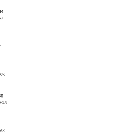
ER
5S
7
0BK
30
XLR
0BK