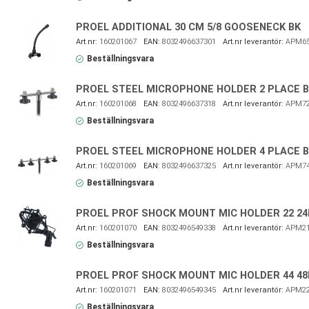
PROEL ADDITIONAL 30 CM 5/8 GOOSENECK BK
160201067
8032496637301
APM6
Beställningsvara
PROEL STEEL MICROPHONE HOLDER 2 PLACE 
160201068
8032496637318
APM7
Beställningsvara
PROEL STEEL MICROPHONE HOLDER 4 PLACE 
160201069
8032496637325
APM7
Beställningsvara
PROEL PROF SHOCK MOUNT MIC HOLDER 22 2
160201070
8032496549338
APM2
Beställningsvara
PROEL PROF SHOCK MOUNT MIC HOLDER 44 4
160201071
8032496549345
APM2
Beställningsvara