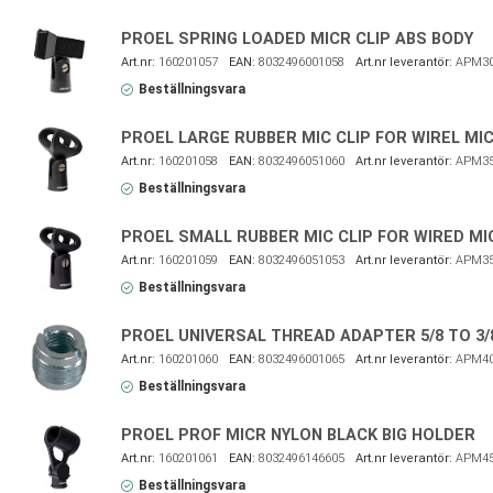
PROEL SPRING LOADED MICR CLIP ABS BODY
160201057
8032496001058
APM3
Beställningsvara
PROEL LARGE RUBBER MIC CLIP FOR WIREL MI
160201058
8032496051060
APM3
Beställningsvara
PROEL SMALL RUBBER MIC CLIP FOR WIRED MI
160201059
8032496051053
APM3
Beställningsvara
PROEL UNIVERSAL THREAD ADAPTER 5/8 TO 3/
160201060
8032496001065
APM4
Beställningsvara
PROEL PROF MICR NYLON BLACK BIG HOLDER
160201061
8032496146605
APM4
Beställningsvara