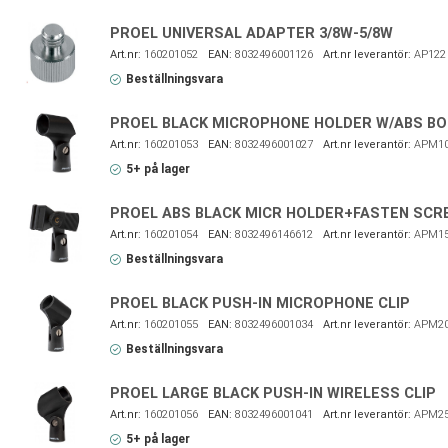
PROEL UNIVERSAL ADAPTER 3/8W-5/8W
160201052
8032496001126
AP122
Beställningsvara
PROEL BLACK MICROPHONE HOLDER W/ABS BO
160201053
8032496001027
APM1
5+ på lager
PROEL ABS BLACK MICR HOLDER+FASTEN SCR
160201054
8032496146612
APM1
Beställningsvara
PROEL BLACK PUSH-IN MICROPHONE CLIP
160201055
8032496001034
APM2
Beställningsvara
PROEL LARGE BLACK PUSH-IN WIRELESS CLIP
160201056
8032496001041
APM2
5+ på lager