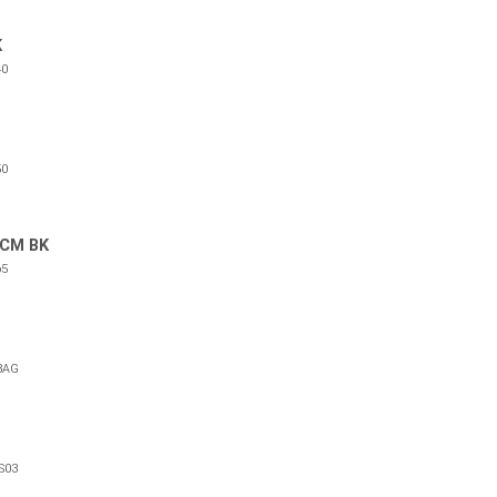
K
0
0
2CM BK
5
BAG
S03