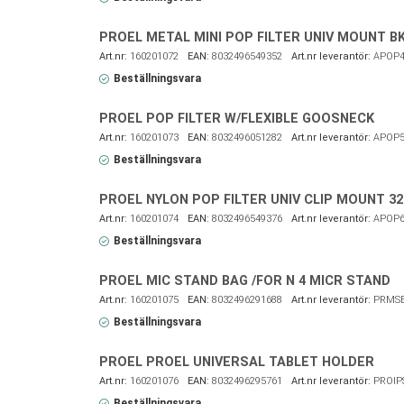
PROEL METAL MINI POP FILTER UNIV MOUNT B
160201072
8032496549352
APOP4
Beställningsvara
PROEL POP FILTER W/FLEXIBLE GOOSNECK
160201073
8032496051282
APOP5
Beställningsvara
PROEL NYLON POP FILTER UNIV CLIP MOUNT 3
160201074
8032496549376
APOP6
Beställningsvara
PROEL MIC STAND BAG /FOR N 4 MICR STAND
160201075
8032496291688
PRMS
Beställningsvara
PROEL PROEL UNIVERSAL TABLET HOLDER
160201076
8032496295761
PROIP
Beställningsvara