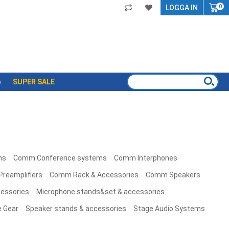
My
LOGGA IN
0
e
SUPER SALE
ms
Comm Conference systems
Comm Interphones
reamplifiers
Comm Rack & Accessories
Comm Speakers
cessories
Microphone stands&set & accessories
 Gear
Speaker stands & accessories
Stage Audio Systems