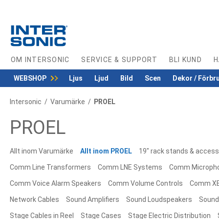
Skip
to
Content
OM INTERSONIC
SERVICE & SUPPORT
BLI KUND
H
WEBSHOP
Ljus
Ljud
Bild
Scen
Dekor / Förbr
Intersonic
Varumärke
PROEL
PROEL
Allt inom Varumärke
Allt inom PROEL
19" rack stands & access
Comm Line Transformers
Comm LNE Systems
Comm Microph
Comm Voice Alarm Speakers
Comm Volume Controls
Comm XE
Network Cables
Sound Amplifiers
Sound Loudspeakers
Sound
Stage Cables in Reel
Stage Cases
Stage Electric Distribution