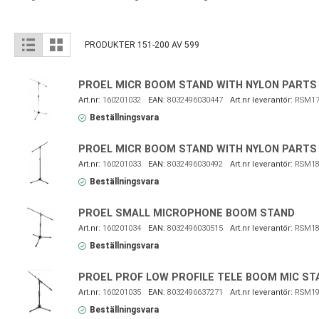
View
List
Grid
PRODUKTER
151
-
200
AV
599
as
PROEL MICR BOOM STAND WITH NYLON PART
160201032
8032496030447
RSM17
Beställningsvara
PROEL MICR BOOM STAND WITH NYLON PARTS
160201033
8032496030492
RSM18
Beställningsvara
PROEL SMALL MICROPHONE BOOM STAND
160201034
8032496030515
RSM18
Beställningsvara
PROEL PROF LOW PROFILE TELE BOOM MIC ST
160201035
8032496637271
RSM19
Beställningsvara