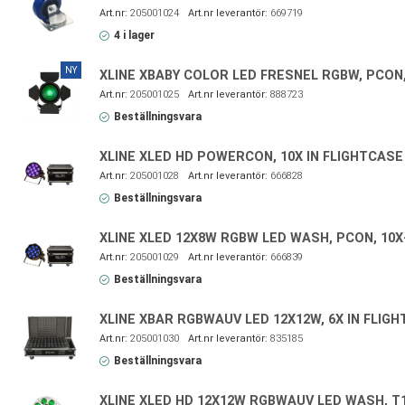
205001024
669719
4 i lager
NY
XLINE XBABY COLOR LED FRESNEL RGBW, PCON
205001025
888723
Beställningsvara
XLINE XLED HD POWERCON, 10X IN FLIGHTCASE
205001028
666828
Beställningsvara
XLINE XLED 12X8W RGBW LED WASH, PCON, 10
205001029
666839
Beställningsvara
XLINE XBAR RGBWAUV LED 12X12W, 6X IN FLIG
205001030
835185
Beställningsvara
XLINE XLED HD 12X12W RGBWAUV LED WASH, T1