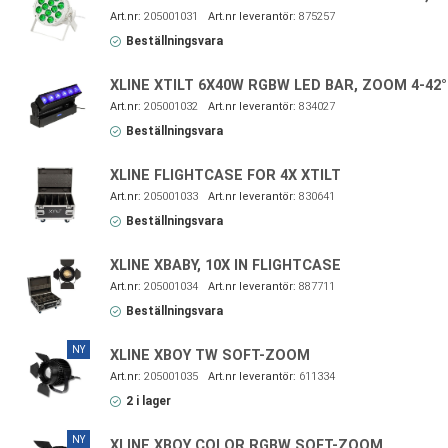
205001031
875257
Beställningsvara
XLINE XTILT 6X40W RGBW LED BAR, ZOOM 4-42°
205001032
834027
Beställningsvara
XLINE FLIGHTCASE FOR 4X XTILT
205001033
830641
Beställningsvara
XLINE XBABY, 10X IN FLIGHTCASE
205001034
887711
Beställningsvara
NY
XLINE XBOY TW SOFT-ZOOM
205001035
611334
2 i lager
NY
XLINE XBOY COLOR RGBW SOFT-ZOOM