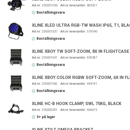
205001036
685021
Beställningsvara
XLINE XLED ULTRA RGB-TW WASH IP65, T1, BLA
205001037
579540
Beställningsvara
XLINE XBOY TW SOFT-ZOOM, 8X IN FLIGHTCASE
205001041
928387
Beställningsvara
XLINE XBOY COLOR RGBW SOFT-ZOOM, 6X IN F
205001042
444191
Beställningsvara
XLINE HC-B HOOK CLAMP, SWL 75KG, BLACK
205002001
666615
5+ på lager
XLINE XTILT OMEGA BRACKET