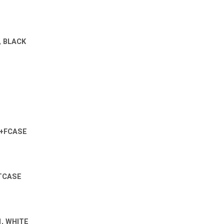
, BLACK
X+FCASE
HTCASE
, WHITE