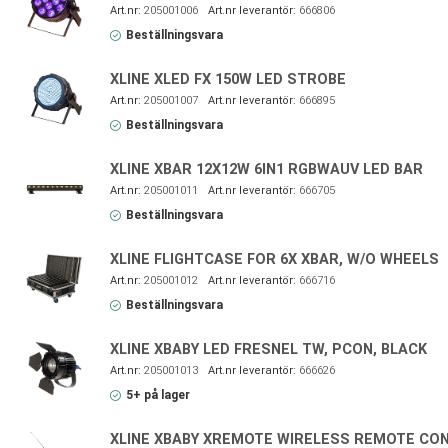
205001006
666806
Beställningsvara
XLINE XLED FX 150W LED STROBE
205001007
666895
Beställningsvara
XLINE XBAR 12X12W 6IN1 RGBWAUV LED BAR
205001011
666705
Beställningsvara
XLINE FLIGHTCASE FOR 6X XBAR, W/O WHEELS
205001012
666716
Beställningsvara
XLINE XBABY LED FRESNEL TW, PCON, BLACK
205001013
666626
5+ på lager
XLINE XBABY XREMOTE WIRELESS REMOTE CO