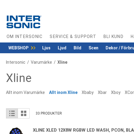
Skip
to
Content
OM INTERSONIC
SERVICE & SUPPORT
BLI KUND
H
WEBSHOP
Ljus
Ljud
Bild
Scen
Dekor / Förbr
Intersonic
Varumärke
Xline
Xline
Allt inom Varumärke
Allt inom Xline
Xbaby
Xbar
Xboy
XCo
View
List
Grid
33
PRODUKTER
as
XLINE XLED 12X8W RGBW LED WASH, PCON, BL