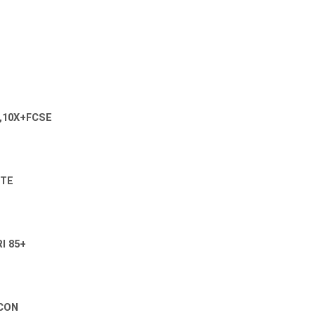
,10X+FCSE
ITE
I 85+
PCON