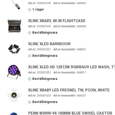
205001018
666693
1 i lager
XLINE XBABY, 4X IN FLIGHTCASE
205001019
666660
Beställningsvara
XLINE XLED BARNDOOR
205001021
666851
Beställningsvara
XLINE XLED HD 12X12W RGBWAUV LED WASH, T1
205001022
666817
Beställningsvara
XLINE XBABY LED FRESNEL TW, PCON, WHITE
205001023
666637
Beställningsvara
PENN W0990-V6 100MM BLUE SWIVEL CASTOR