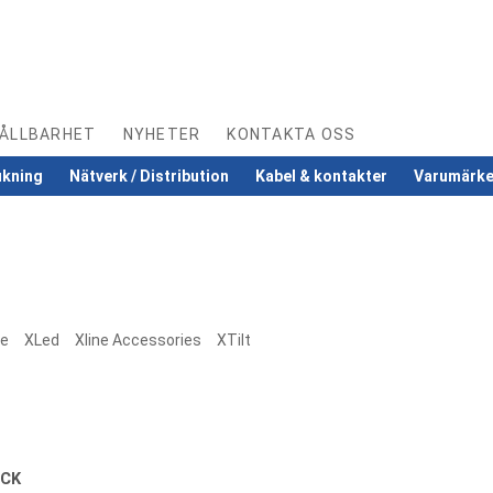
ÅLLBARHET
NYHETER
KONTAKTA OSS
ukning
Nätverk / Distribution
Kabel & kontakter
Varumärk
re
XLed
Xline Accessories
XTilt
ACK