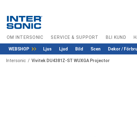
Skip
to
Content
OM INTERSONIC
SERVICE & SUPPORT
BLI KUND
H
WEBSHOP
Ljus
Ljud
Bild
Scen
Dekor / Förbr
Intersonic
Vivitek DU4381Z-ST WUXGA Projector