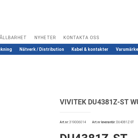
ÅLLBARHET
NYHETER
KONTAKTA OSS
ukning
Nätverk / Distribution
Kabel & kontakter
Varumärk
VIVITEK DU4381Z-ST 
Art.nr
319006014
Art.nr leverantör:
DU4381Z-ST