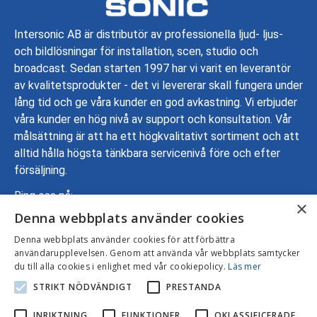
Intersonic AB är distributör av professionella ljud- ljus-
och bildlösningar för installation, scen, studio och
broadcast. Sedan starten 1997 har vi varit en leverantör
av kvalitetsprodukter - det vi levererar skall fungera under
lång tid och ge våra kunder en god avkastning. Vi erbjuder
våra kunder en hög nivå av support och konsultation. Vår
målsättning är att ha ett högkvalitativt sortiment och att
alltid hålla högsta tänkbara servicenivå före och efter
försäljning.
Ring oss på:
×
Denna webbplats använder cookies
08-799 70 00
Adress: Gustavslundsvägen 137, 167 51 Bromma
Denna webbplats använder cookies för att förbättra
användarupplevelsen. Genom att använda vår webbplats samtycker
Mejla oss:
info@intersonic.se
du till alla cookies i enlighet med vår cookiepolicy.
Läs mer
STRIKT NÖDVÄNDIGT
PRESTANDA
INRIKTNING
FUNKTIONER
OKLASSIFICERADE