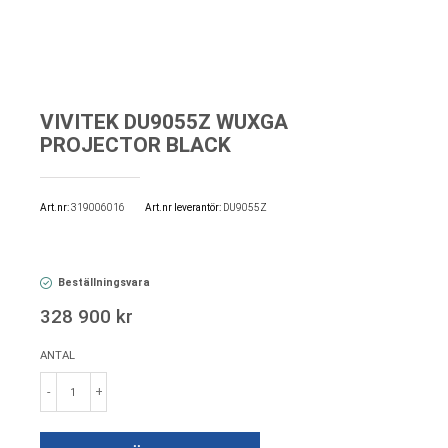
VIVITEK DU9055Z WUXGA
PROJECTOR BLACK
Art.nr
319006016
Art.nr leverantör:
DU9055Z
Beställningsvara
328 900 kr
ANTAL
-
+