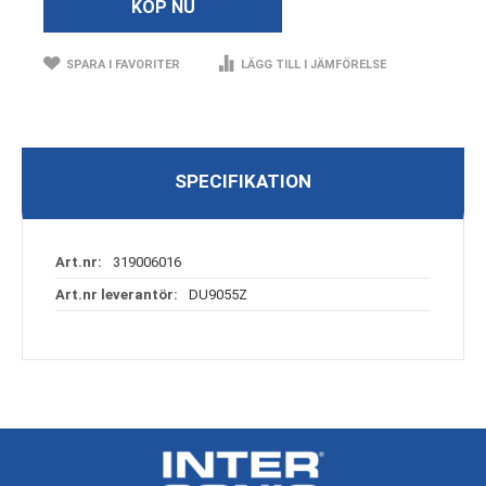
KÖP NU
SPARA I FAVORITER
LÄGG TILL I JÄMFÖRELSE
SPECIFIKATION
Specifikation
319006016
DU9055Z