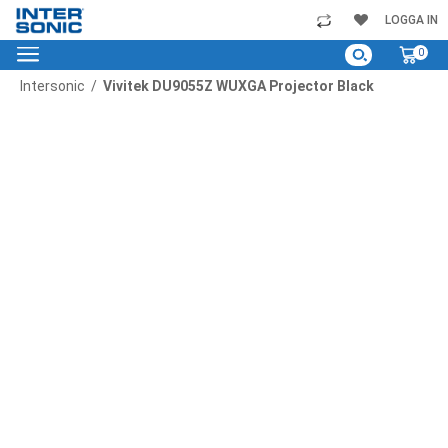
Skip
LOGGA IN
to
My C
0
Content
Intersonic
Vivitek DU9055Z WUXGA Projector Black