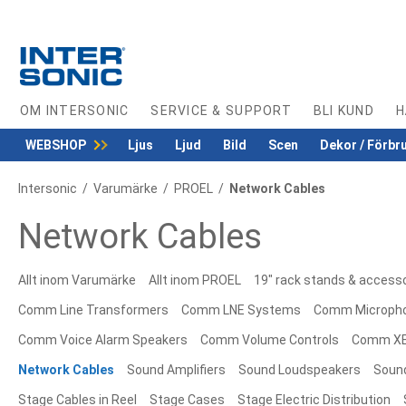
Skip
to
Content
OM INTERSONIC
SERVICE & SUPPORT
BLI KUND
H
WEBSHOP
Ljus
Ljud
Bild
Scen
Dekor / Förbr
Intersonic
Varumärke
PROEL
Network Cables
Network Cables
Allt inom Varumärke
Allt inom PROEL
19" rack stands & access
Comm Line Transformers
Comm LNE Systems
Comm Microph
Comm Voice Alarm Speakers
Comm Volume Controls
Comm XE
Network Cables
Sound Amplifiers
Sound Loudspeakers
Soun
Stage Cables in Reel
Stage Cases
Stage Electric Distribution