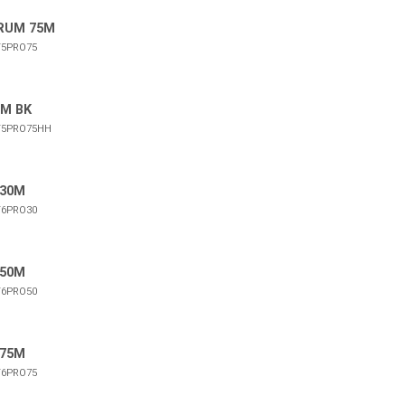
RUM 75M
5PRO75
5M BK
5PRO75HH
 30M
6PRO30
 50M
6PRO50
 75M
6PRO75