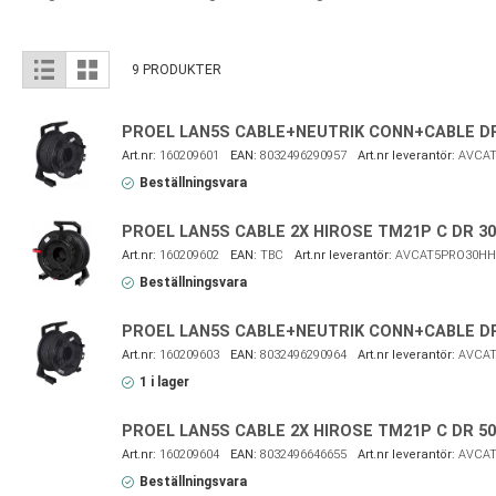
View
List
Grid
9
PRODUKTER
as
PROEL LAN5S CABLE+NEUTRIK CONN+CABLE D
160209601
8032496290957
AVCAT
Beställningsvara
PROEL LAN5S CABLE 2X HIROSE TM21P C DR 3
160209602
TBC
AVCAT5PRO30HH
Beställningsvara
PROEL LAN5S CABLE+NEUTRIK CONN+CABLE D
160209603
8032496290964
AVCAT
1 i lager
PROEL LAN5S CABLE 2X HIROSE TM21P C DR 5
160209604
8032496646655
AVCAT
Beställningsvara