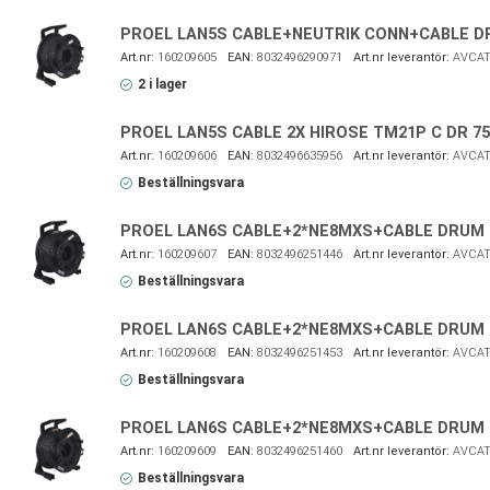
PROEL LAN5S CABLE+NEUTRIK CONN+CABLE D
160209605
8032496290971
AVCAT
2 i lager
PROEL LAN5S CABLE 2X HIROSE TM21P C DR 7
160209606
8032496635956
AVCAT
Beställningsvara
PROEL LAN6S CABLE+2*NE8MXS+CABLE DRUM
160209607
8032496251446
AVCAT
Beställningsvara
PROEL LAN6S CABLE+2*NE8MXS+CABLE DRUM
160209608
8032496251453
AVCAT
Beställningsvara
PROEL LAN6S CABLE+2*NE8MXS+CABLE DRUM
160209609
8032496251460
AVCAT
Beställningsvara