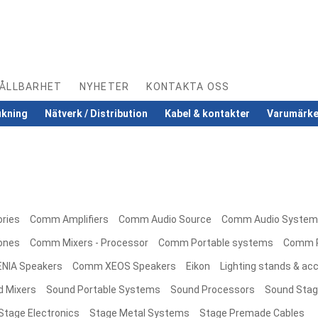
ÅLLBARHET
NYHETER
KONTAKTA OSS
ukning
Nätverk / Distribution
Kabel & kontakter
Varumärk
ories
Comm Amplifiers
Comm Audio Source
Comm Audio System
ones
Comm Mixers - Processor
Comm Portable systems
Comm P
NIA Speakers
Comm XEOS Speakers
Eikon
Lighting stands & ac
d Mixers
Sound Portable Systems
Sound Processors
Sound Stag
Stage Electronics
Stage Metal Systems
Stage Premade Cables