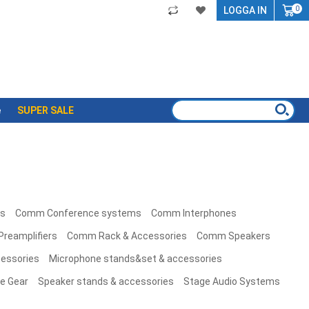
My
LOGGA IN
0
e
SUPER SALE
s
Comm Conference systems
Comm Interphones
reamplifiers
Comm Rack & Accessories
Comm Speakers
cessories
Microphone stands&set & accessories
e Gear
Speaker stands & accessories
Stage Audio Systems